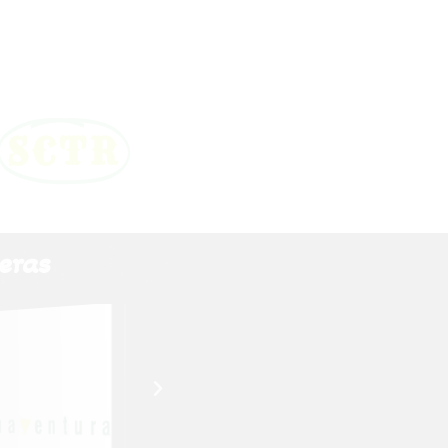
-
SCTR
eras