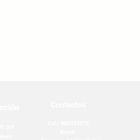
Contactos
ención
Cel.: 988333072
00 pm
Email:
rnes