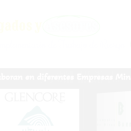
gados y
Asesores
omplementario de Trabajo de Riesgo 
laboran en diferentes Empresas Min