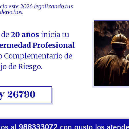
los Trabajadores Empleados y
cia este 2026 legalizando tus
Ley 
derechos.
Obreros...
s de
20 años
inicia tu
ermedad Profesional
FCJMMS
In
o Complementario de
Ley 29741
jo de Riesgo.
La i
Enfe
El Fondo Complementario de
los 
Jubilación Minera, Metalúrgica y
y 26790
a to
Siderúrgica, otorga un monto adicional
enfe
anual a tu pensión de jubilación...
(SILI
os al
988333072
con gusto los atend