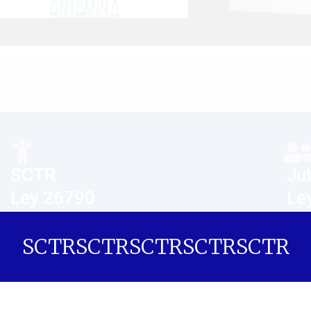
SCTR
Jub
Ley 26790
Le
Le
El Seguro Complementario de Trabajo
SCTR
SCTR
SCTR
SCTR
SCTR
de Riesgo otorga coberturas por
Si te
Enfermedad Profesional
trám
(Neumoconiosis, Hipoacusia y
Priv
Lumbalgia)y Accidentes de Trabajo a
Sist