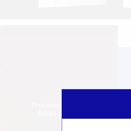
Procesos laborales que
debes realizar antes y
después de