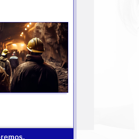
19990...
demnización
ndemnización por daño moral a la
rmedad Profesional corresponde a
Trabajadores que están expuestos
xicidad y que hayan adquirido la
rmedad de NEUMOCONIOSIS
COSIS)...
eremos.