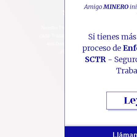
Jubilarte
Amigo
MINERO
ini
Nuestra Preocupación es de que
Si tienes má
cada Trabajador Minero conozca
sus Derechos y éstos no sean
proceso de
Enf
vulnerados por algunas
SCTR
- Segur
instituciones.
Traba
Le
Lláman