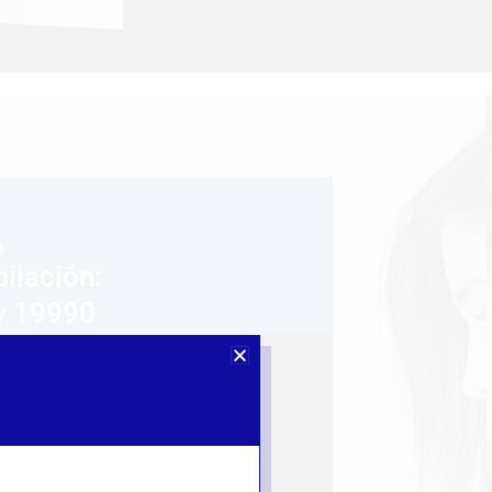
ilación:
y 19990
y 25009
 encuentras próximo a iniciar tu
ite de JUBILACIÓN en el Sistema
ado de Pensiones o dentro del
ema Nacional de Pensiones (SNP)